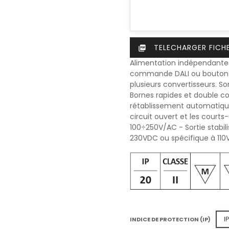
TELECHARGER FICH
picture_as_pdf
Alimentation indépendante.
commande DALI ou bouton-po
plusieurs convertisseurs. S
Bornes rapides et double co
rétablissement automatique
circuit ouvert et les courts-
100÷250V/AC - Sortie stabil
230VDC ou spécifique à 110
I
INDICE DE PROTECTION (IP)