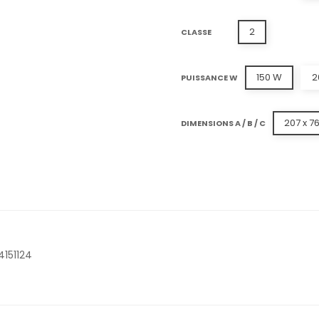
2
CLASSE
150 W
2
PUISSANCE W
207 x 76
DIMENSIONS A / B / C
4151124