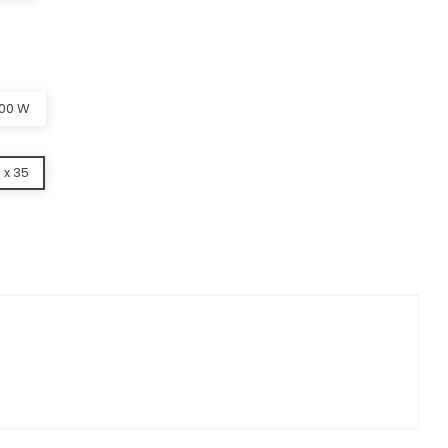
00 W
 x 35