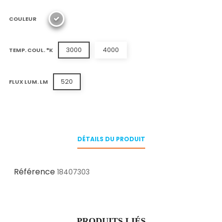
COULEUR
3000
4000
TEMP. COUL. °K
520
FLUX LUM. LM
DÉTAILS DU PRODUIT
Référence
18407303
PRODUITS LIÉS