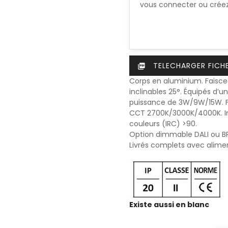
vous connecter ou crée
TELECHARGER FICH
picture_as_pdf
Corps en aluminium. Faisce
inclinables 25°. Équipés d’
puissance de 3W/9W/15W. 
CCT 2700K/3000K/4000K. I
couleurs (IRC) >90.
Option dimmable DALI ou BP
Livrés complets avec alime
Existe aussi en blanc