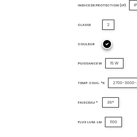
I
INDICE DE PROTECTION (IP)
2
CLASSE
COULEUR
15 W
PUISSANCE W
2700-3000-
TEMP. COUL. °K
36°
FAISCEAU °
1100
FLUX LUM. LM