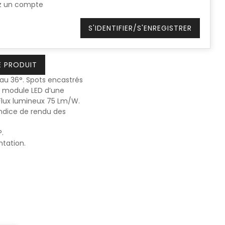
z un compte
S'IDENTIFIER/S'ENREGISTRER
E PRODUIT
au 36°. Spots encastrés
un module LED d’une
Flux lumineux 75 Lm/W.
ndice de rendu des
.
ntation.