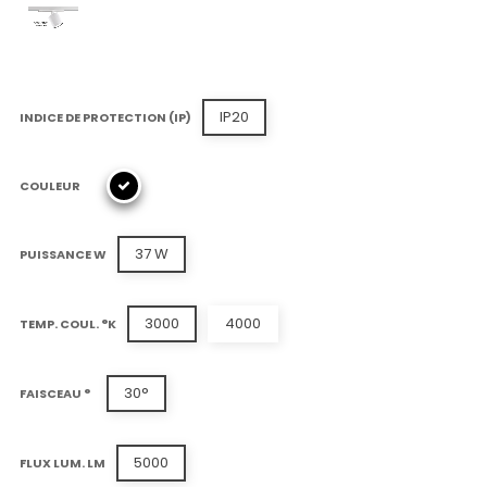
IP20
INDICE DE PROTECTION (IP)
COULEUR
37 W
PUISSANCE W
3000
4000
TEMP. COUL. °K
30°
FAISCEAU °
5000
FLUX LUM. LM