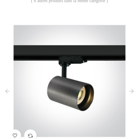
( 8 autres produits dans la même catégorie )
‹
›