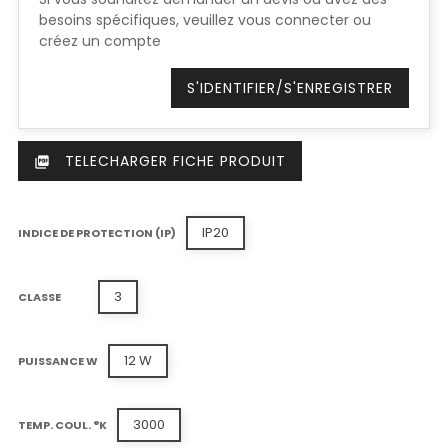
besoins spécifiques, veuillez vous connecter ou
créez un compte
S'IDENTIFIER/S'ENREGISTRER
TELECHARGER FICHE PRODUIT
picture_as_pdf
IP20
INDICE DE PROTECTION (IP)
3
CLASSE
12 W
PUISSANCE W
3000
TEMP. COUL. °K